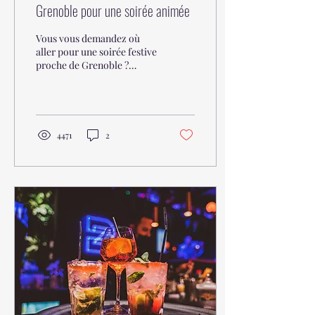
Grenoble pour une soirée animée
Vous vous demandez où
aller pour une soirée festive
proche de Grenoble ?
Rendez-vous au bar festif
et dansant BAZAR
Bistroclub à Voiron !
4471
2