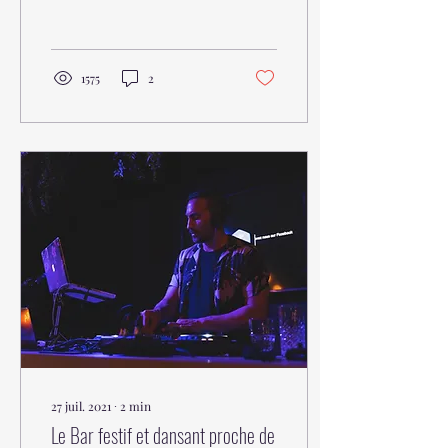
bistronomique, after-
dinner, votre soirée
branchée !
1575
2
27 juil. 2021
∙
2
min
Le Bar festif et dansant proche de