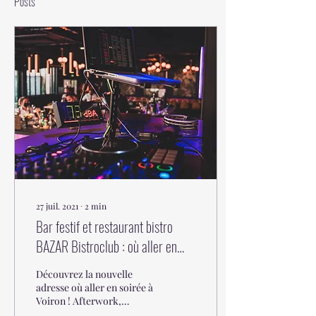
Posts
27 juil. 2021
∙
2
min
Bar festif et restaurant bistro
BAZAR Bistroclub : où aller en
soirée à Voiron
Découvrez la nouvelle
adresse où aller en soirée à
Voiron ! Afterwork,
apéritif, dîner