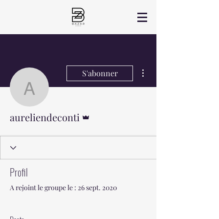
Plus d'actions
S'abonner
aureliendeconti
Administrateur
aureliendeconti
Profil
A rejoint le groupe le : 26 sept. 2020