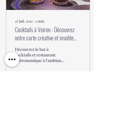
27 juil. 2021
∙
2
min
Cocktails à Voiron : Découvrez
notre carte créative et insolite
pour un apéro savoureux
Découvrez le bar à
cocktails et restaurant
bistronomique à l'ambiance
lounge et festive à Voiron !
2207
2
Voir plus